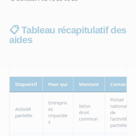
📋 Tableau récapitulatif des
aides
Dispositif
Pour qui
Montant
Contact
Portail
Entrepris
Selon
national
Activité
es
droit
de
partielle
impactée
commun
l'activité
s
partielle