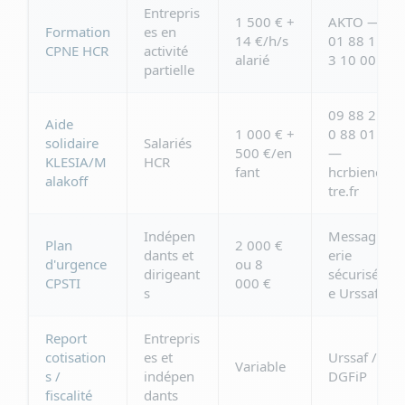
Entrepris
1 500 € +
AKTO —
Formation
es en
14 €/h/s
01 88 1
CPNE HCR
activité
alarié
3 10 00
partielle
09 88 2
Aide
1 000 € +
0 88 01
solidaire
Salariés
500 €/en
—
KLESIA/M
HCR
fant
hcrbiene
alakoff
tre.fr
Indépen
Messag
Plan
2 000 €
dants et
erie
d'urgence
ou 8
dirigeant
sécurisé
CPSTI
000 €
s
e Urssaf
Report
Entrepris
cotisation
es et
Urssaf /
Variable
s /
indépen
DGFiP
fiscalité
dants