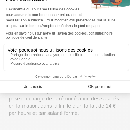
financement est porté par AKTO, l’OPCO de la
branche, sur les fonds mutualisés de la
contribution conventionnelle formation, et reste
soumis aux conditions de prise en charge
habituelles selon l’effectif de l’entreprise. Les 1
500 € viennent donc s’ajouter à ce qui est déjà
mobilisable.
Le dispositif est à ce stade mobilisable dans les
départements de la Gironde, des Landes et du
Var. La condition d’accès est stricte : justifier
d’un placement en activité partielle.
Ce financement peut être complété par une
prise en charge de la rémunération des salariés
en formation, dans la limite d’un forfait de 14 €
par heure et par salarié formé.