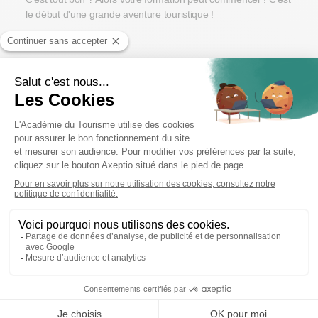
le début d'une grande aventure touristique !
LES AUTRES SOURCES DE
FINANCEMENTS
France Travail n’est pas l’unique source d’aides financières
quand il s’agit de prendre en charge des frais de formation. Il
est possible de faire appel à d’autres dispositifs, et parfois, de
les cumuler.
Le compte CPF
Le Compte Personnel de
Formation (CPF) est
une
enveloppe financière mise à
disposition par l’État dans
le but de financer une
action de formation.
COMMENT ÇA MARCHE