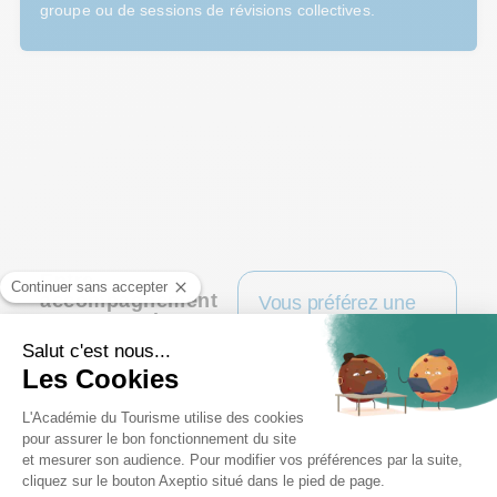
groupe ou de sessions de révisions collectives.
Entre
accompagnement
Vous préférez une
et autonomie
approche plus
scolaire ?
La formation en e-learning
laisse à chacun la liberté
Alliant e-learning et
de développer sa propre
présentiel, certaines
méthode d’apprentissage
formations proposent une
et de suivre son propre
formule mix-learning avec
rythme. Afin de maximiser
des sessions à l'ADT
votre progression, des
Camp (Six-Fours-les-
recommandations vous
Plages, Var).