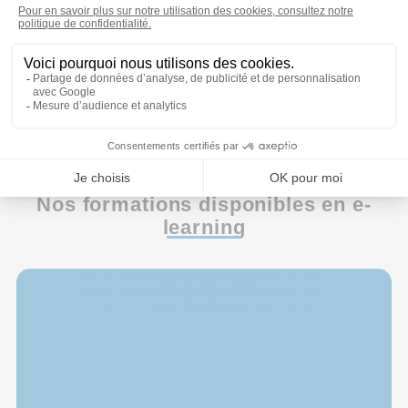
aideront à atteindre les
DÉCOUVRIR LE
grands jalons dans les
MIX-LEARNING
temps, en vue d'être
prêt(e) pour l'examen final,
dont la date est définie à
l'avance.
Le secret : être régulier !
Nos formations disponibles en e-
learning