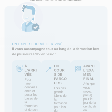
UN EXPERT DU MÉTIER VISÉ
Il vous accompagne tout au long de la formation lors
de plusieurs RDV en visio :
À
EN
AVANT
👋
📍
🏁
L'ARRI
COUR
L'EXA
VÉE
S DE
MEN
PARCO
FINAL
Pour
URS
faire
Afin que
connaiss
vous
Lors des
ance et
soyez
grands
poser les
prêt(e)
jalons de
bases de
pour le
la
la
jour de la
formation
formation
certificati
(ex : lors
et de son
on.
du