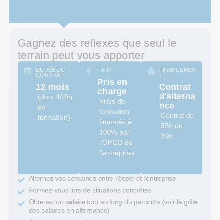
Gagnez des reflexes que seul le
terrain peut vous apporter
DURÉE DU
TARIF
FINANCEMEN
CONTRAT
T
Pris en
12 mois
Contrat
charge
d'alterna
(dont 400h
Frais de
nce
de
formation
Contrat de
formation)
financés à
35h ou
100% par
39h.
l’OPCO de
l’entreprise
.
Alternez vos semaines entre l’école et l’entreprise
Formez-vous lors de situations concrêtes
Obtenez un salaire tout au long du parcours (voir la grille
des salaires en alternance)