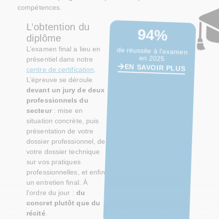
compétences.
L’obtention du
94%
diplôme
L’examen final a lieu en
de réussite à l'examen
en 2025
présentiel dans notre
EN SAVOIR PLUS
centre de certification
.
L’épreuve se déroule
devant un jury de deux
professionnels du
secteur
: mise en
situation concrète, puis
présentation de votre
dossier professionnel, de
votre dossier technique
sur vos pratiques
professionnelles, et enfin
un entretien final. À
l’ordre du jour :
du
concret plutôt que du
récité
.