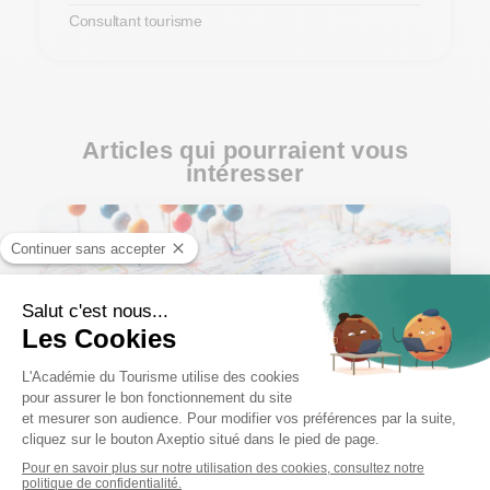
Consultant tourisme
Articles qui pourraient vous
intéresser
n°107
Construisez un circuit touristique
comme un véritable agent de voyage
11 JUIN 2026
Construire un circuit touristique, ça ne s'improvise
pas ! On vous explique pourquoi c'est loin d'être une
simple liste de lieux à voir.
LIRE LA SUITE