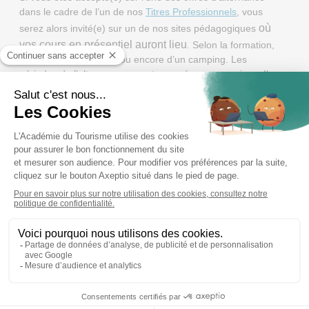
dans le cadre de l’un de nos
Titres Professionnels
, vous
où
serez alors invité(e) sur un de nos sites pédagogiques
vos cours en présentiel auront lieu
. Selon la formation,
il peut s’agir d’un hôtel ou encore d’un camping. Les
périodes de l’alternance seront espacées en semaines. Il y
aura des semaines dédiées à la théorie, et des semaines
qui seront entièrement consacrées au temps en entreprise.
Au sein de nos campus
Situés à
Lille
,
Lyon
et
Toulon
, nos campus ont la
particularité de proposer le
BTS Tourisme
, le
BACHELOR
Manager en Établissement Touristique
uniquement en
blended-learning. Et comme pour les Titres professionnels
sur sites, le cursus en campus est découpé entre périodes
de formations en classe et périodes en entreprise. Mais à
la différence des Titres professionnels :
Les candidats n’ont pas forcément besoin de
répondre à une de nos offres. Ils sont libres de