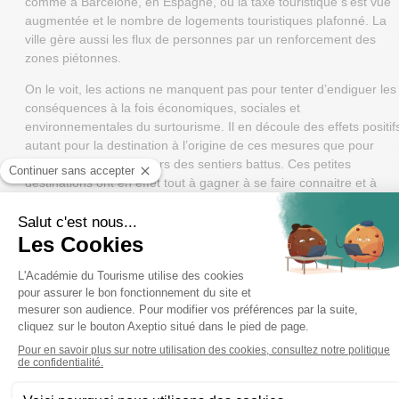
comme à Barcelone, en Espagne, où la taxe touristique s’est vue
augmentée et le nombre de logements touristiques plafonné. La
ville gère aussi les flux de personnes par un renforcement des
zones piétonnes.
On le voit, les actions ne manquent pas pour tenter d’endiguer les
conséquences à la fois économiques, sociales et
environnementales du surtourisme. Il en découle des effets positif
autant pour la destination à l’origine de ces mesures que pour
d’autres destinations hors des sentiers battus. Ces petites
destinations ont en effet tout à gagner à se faire connaitre et à
capitaliser sur la demande en surplus.
Des réactions à l’échelle personnelle
Nous sommes tous pareils. Nous aimerions tous, autant que
nous sommes, pouvoir jouir de la vue des chutes du Niagara ou
bien de la Tour Eiffel. Mais au delà des lieux incontournables et
survendus, se trouvent des bijoux cachés. Avec Internet, nous
avons les moyens d’opter pour des expériences alternatives qui
changent des expériences laissant l’impression d’être produites
« à la chaine ». Nous citions dans notre article dédiée aux
nouvelles technologies
des outils pensés à cette fin et pour le