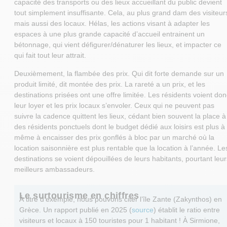
capacité des transports ou des lieux accueillant du public devient
tout simplement insuffisante. Cela, au plus grand dam des visiteur
mais aussi des locaux. Hélas, les actions visant à adapter les
espaces à une plus grande capacité d’accueil entrainent un
bétonnage, qui vient défigurer/dénaturer les lieux, et impacter ce
qui fait tout leur attrait.
Deuxièmement, la flambée des prix. Qui dit forte demande sur un
produit limité, dit montée des prix. La rareté a un prix, et les
destinations prisées ont une offre limitée. Les résidents voient don
leur loyer et les prix locaux s’envoler. Ceux qui ne peuvent pas
suivre la cadence quittent les lieux, cédant bien souvent la place à
des résidents ponctuels dont le budget dédié aux loisirs est plus à
même à encaisser des prix gonflés à bloc par un marché où la
location saisonnière est plus rentable que la location à l’année. Le
destinations se voient dépouillées de leurs habitants, pourtant leur
meilleurs ambassadeurs.
Le surtourisme en chiffres
À titre d’exemple, nous pouvons citer l’île Zante (Zakynthos) en
Grèce. Un rapport publié en 2025 (
source
) établit le ratio entre
visiteurs et locaux à 150 touristes pour 1 habitant ! À Sirmione,