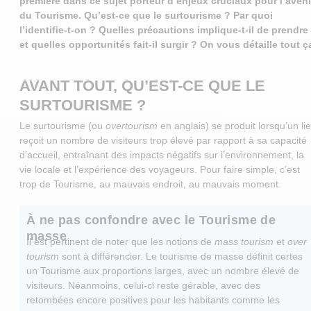
première dans ce sujet porteur d’enjeux cruciaux pour l’aveni
du Tourisme. Qu’est-ce que le surtourisme ? Par quoi
l’identifie-t-on ? Quelles précautions implique-t-il de prendre
et quelles opportunités fait-il surgir ? On vous détaille tout ç
AVANT TOUT, QU’EST-CE QUE LE
SURTOURISME ?
Le surtourisme (ou
overtourism
en anglais) se produit lorsqu’un li
reçoit un nombre de visiteurs trop élevé par rapport à sa capacité
d’accueil, entraînant des impacts négatifs sur l’environnement, la
vie locale et l’expérience des voyageurs. Pour faire simple, c’est
trop de Tourisme, au mauvais endroit, au mauvais moment.
À ne pas confondre avec le Tourisme de
masse
Il est pertinent de noter que les notions de
mass tourism
et
over
tourism
sont à différencier. Le tourisme de masse définit certes
un Tourisme aux proportions larges, avec un nombre élevé de
visiteurs. Néanmoins, celui-ci reste gérable, avec des
retombées encore positives pour les habitants comme les