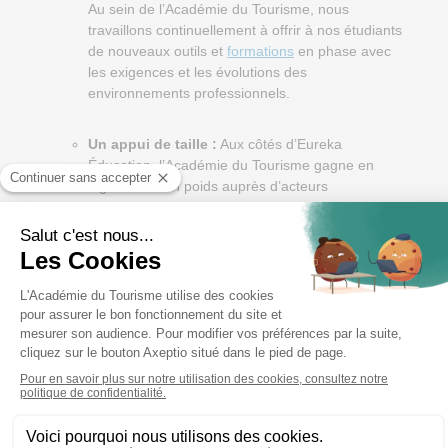
Au sein de l’Académie du Tourisme, nous
travaillons continuellement à offrir à nos étudiants
de nouveaux outils et
formations
en phase avec
les exigences et les évolutions des
environnements professionnels.
Un appui de taille :
Aux côtés d’Eureka
Éducation, l’Académie du Tourisme gagne en
légitimité et en poids auprès d’acteurs
pédagogiques et institutionnels. Cela ouvre les
champs à de nombreuses opportunités
partenariales. L’apprenant est au centre de nos
préoccupations, et nous créons continuellement
de nouvelles opportunités pour lui. Et cela passe
par les continuelles mises à jour et améliorations
de nos programmes de formations.
Développement à l’international :
Par sa
dimension, Eureka Éducation nous incite à nous
déployer à l’international. Il fait rayonner
l’expertise de l’Académie du Tourisme hors de