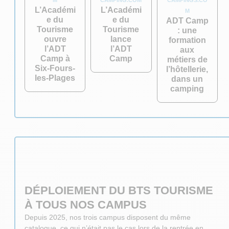
L’Académi
L’Académi
M
e du
e du
ADT Camp
Tourisme
Tourisme
: une
ouvre
lance
formation
l’ADT
l’ADT
aux
Camp à
Camp
métiers de
Six-Fours-
l’hôtellerie,
les-Plages
dans un
camping
DÉPLOIEMENT DU BTS TOURISME
À TOUS NOS CAMPUS
Depuis 2025, nos trois campus disposent du même
catalogue, ce qui n’était pas le cas lors de la rentrée en