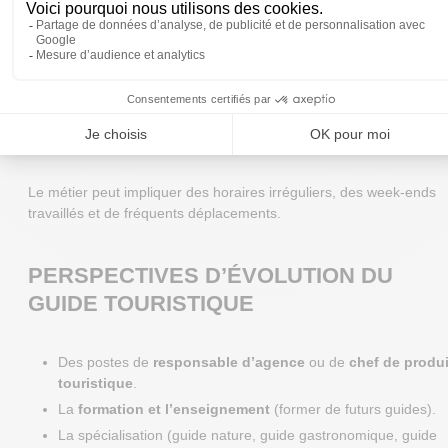
Un
guide accompagnateur débutant
gagne en moyenne
autour du
SMIC
(1 700 € brut mensuel environ).
Avec l’expérience, un guide conférencier spécialisé ou
travaillant pour des institutions prestigieuses peut atteindre
2
500 à 3 000 € brut
.
Les indépendants varient beaucoup : leur rémunération
dépend du nombre de prestations et de la saisonnalité.
Le métier peut impliquer des horaires irréguliers, des week-ends
travaillés et de fréquents déplacements.
PERSPECTIVES D’ÉVOLUTION DU
GUIDE TOURISTIQUE
Des postes de
responsable d’agence
ou de
chef de produi
touristique
.
La
formation et l’enseignement
(former de futurs guides).
La spécialisation (guide nature, guide gastronomique, guide