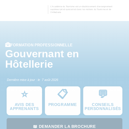
L’Académie du Tourisme est un établissement d’enseignement
supérieur privé spécialisé dans les métiers du Tourisme et de
l’Hôtellerie
FORMATION PROFESSIONNELLE
Gouvernant en
Hôtellerie
Dernière mise à jour : le
7 août 2026
⭐
📋
💬
AVIS DES
PROGRAMME
CONSEILS
APPRENANTS
PERSONNALISÉS
📖 DEMANDER LA BROCHURE