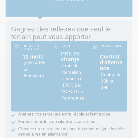
Gagnez des reflexes que seul le
terrain peut vous apporter
DURÉE DU
TARIF
FINANCEMEN
CONTRAT
T
Pris en
12 mois
Contrat
charge
d'alterna
(dont 400h
Frais de
nce
de
formation
Contrat de
formation)
financés à
35h ou
100% par
39h.
l’OPCO de
l’entreprise
.
Alternez vos semaines entre l’école et l’entreprise
Formez-vous lors de situations concrêtes
Obtenez un salaire tout au long du parcours (voir la grille
des salaires en alternance)